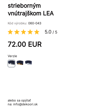
strieborným
vnútrajškom LEA
Kód výrobku:
060-043
5.0
/
5
72.00
EUR
Verzie
alebo sa opýtať
na:
info@dekoori.sk