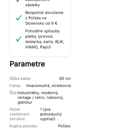
zásielky
Bezpečné doručenie
z Poľska na
Slovensko od 6 €
Pohodlné spôsoby
platby (prevod,
dobierka, karta, BLIK,
VIAMO, PayU)
Parametre
Dĺžka kábla:
60 cm
Farba:
tmavomodrá, strieborná
Štýl:
industriálny, moderný,
vintage / retro, námorný,
glamour
Počet
1 (pre
svetelných
jednoduchý
okruhov:
vypínač)
Krajina pôvodu:
Poľsko