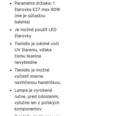
Parametre držiaka: 1
žiarovka E27 max 60W
(nie je súčasťou
balenia)
Je možné použiť LED
žiarovky
Tienidlo je odolné voči
UV žiareniu, vďaka
čomu tkanina
nevybledne
Tienidlo je možné
vyčistiť mierne
navlhčenou handričkou.
Lampa je vyrobená
ručne, pred odoslaním,
výlučne len z poľských
komponentov