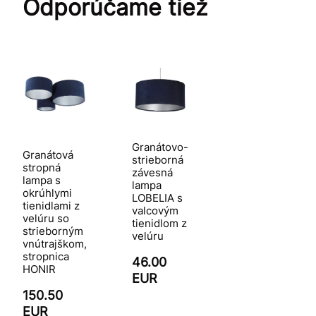
Odporúčame tiež
Granátovo-
Granátová
strieborná
stropná
závesná
lampa s
lampa
okrúhlymi
LOBELIA s
tienidlami z
valcovým
velúru so
tienidlom z
strieborným
velúru
vnútrajškom,
stropnica
46.00
HONIR
EUR
150.50
EUR