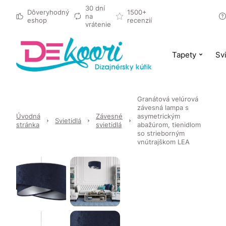
30 dní
Dôveryhodný
1500+
na
eshop
recenzií
vrátenie
Tapety
Svi
Granátová velúrová
závesná lampa s
Úvodná
Závesné
asymetrickým
Svietidlá
stránka
svietidlá
abažúrom, tienidlom
so strieborným
vnútrajškom LEA