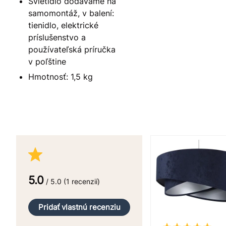
Svietidlo dodávame na
samomontáž, v balení:
tienidlo, elektrické
príslušenstvo a
používateľská príručka
v poľštine
Hmotnosť: 1,5 kg
5.0
/ 5.0 (1 recenzií)
Pridať vlastnú recenziu