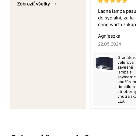
Zobraziť všetky
Ładna lampa pasu
do sypialni, za tą
cenę warta zakup
Agnieszka
22.05.2024
Granátov
velúrová
závesná
lampa s
asymetri
abažúrom
tienidlom
striebor
vnútrajš
LEA