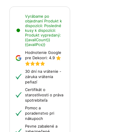
Vyrábame po
objednaní
Produkt k
dispozícii:
Posledné
kusy k dispozícii:
Produkt vypredaný:
{{availCount}}
{{availPcs}}
Hodnotenie Google
pre Dekoori:
4.9
30 dní na vrátenie -
záruka vrátenia
peňazí
Certifikát o
starostlivosti o práva
spotrebiteľa
Pomoc a
poradenstvo pri
nákupoch
Pevne zabalené a
zabezpečené