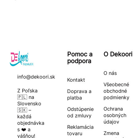
Pomoc a
O Dekoori
podpora
O nás
info@dekoori.sk
Kontakt
Všeobecné
Z Poľska
obchodné
Doprava a
🇵🇱 na
podmienky
platba
Slovensko
Ochrana
Odstúpenie
🇸🇰 –
osobných
od zmluvy
každá
údajov
objednávka
Reklamácia
s ❤️ a
Zmena
tovaru
vášňou!