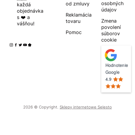
osobných
od zmluvy
každá
údajov
objednávka
Reklamácia
s ❤️ a
Zmena
tovaru
vášňou!
povolení
Pomoc
súborov
cookie
Hodnotenie
Google
4.9
2026 © Copyright.
Sklepy internetowe Selesto