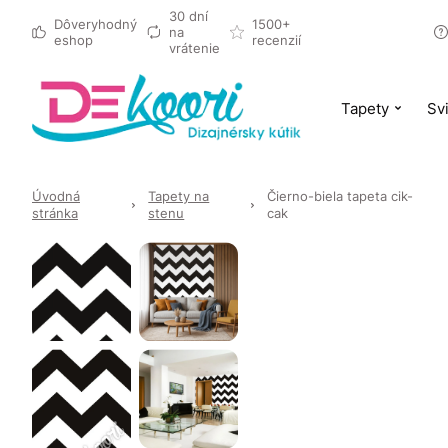
30 dní
Dôveryhodný
1500+
na
eshop
recenzií
vrátenie
Tapety
Svi
Úvodná
Tapety na
Čierno-biela tapeta cik-
stránka
stenu
cak