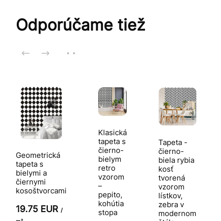
Odporúčame tiež
Klasická
tapeta s
Tapeta -
čierno-
čierno-
Geometrická
bielym
biela rybia
tapeta s
retro
kosť
bielymi a
vzorom
tvorená
čiernymi
–
vzorom
kosoštvorcami
pepito,
lístkov,
kohútia
zebra v
19.75 EUR
/
stopa
modernom