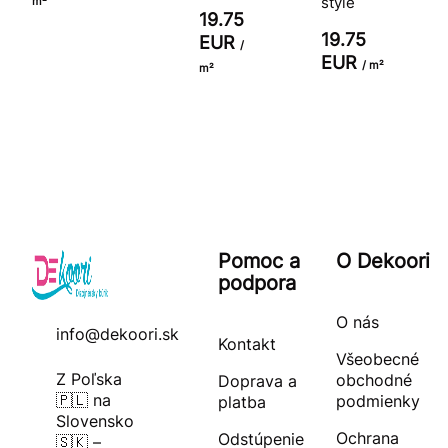
štýle
m²
19.75
19.75
EUR
/
EUR
/ m²
m²
Pomoc a
O Dekoori
podpora
O nás
info@dekoori.sk
Kontakt
Všeobecné
Z Poľska
obchodné
Doprava a
🇵🇱 na
podmienky
platba
Slovensko
Ochrana
Odstúpenie
🇸🇰 –