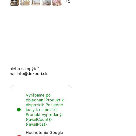
+5
alebo sa opýtať
na:
info@dekoori.sk
Vyrábame po
objednaní
Produkt k
dispozícii:
Posledné
kusy k dispozícii:
Produkt vypredaný:
{{availCount}}
{{availPcs}}
Hodnotenie Google