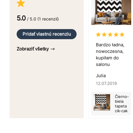
5.0
/ 5.0 (1 recenzií)
Pridať vlastnú recenziu
Bardzo ładna,
Zobraziť všetky
nowoczesna,
kupiłam do
salonu
Julia
12.07.2019
Čierno-
biela
tapeta
cik-cak