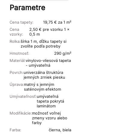
Parametre
Cena tapety:
19,75 € za 1 m²
Cena
2,50 € pre vzorku 1 x
vzorky:
0,5 m
Rolka:
šírka 1 m, dĺžku tapety si
zvolíte podľa potreby
Hmotnosť:
290 g/m²
Materiál:
vinylovo-vliesová tapeta
- umývateľná
Povrch:
univerzálna štruktúra
jemných zrniek piesku
Úprava:
matný s jemným
saténovým efektom
Umývateľnosť:
umývateľná
tapeta pokrytá
laminátom
Modifikácie:
možnosť voľnej
zmeny vzoru alebo
farby
Farba:
čierna, biela