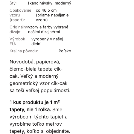
Štýl:
škandinávsky, moderný
Opakovanie
co 46,5 cm
vzoru
(priame napájanie
(raport):
vzoru)
Originálny
vzory a farby vybrané
dizajn:
našimi dizajnérmi
Výrobok
vyrobený v našej
EÚ:
dielni
Krajina pôvodu:
Poľsko
Novodobá, papierová,
čierno-biela tapeta cik-
cak. Veľký a moderný
geometrický vzor cik-cak
sa teší veľkej populárnosti.
1 kus produktu je 1 m²
tapety, nie 1 rolka.
Sme
výrobcom týchto tapiet a
vyrobíme toľko metrov
tapety, koľko si objednáte.