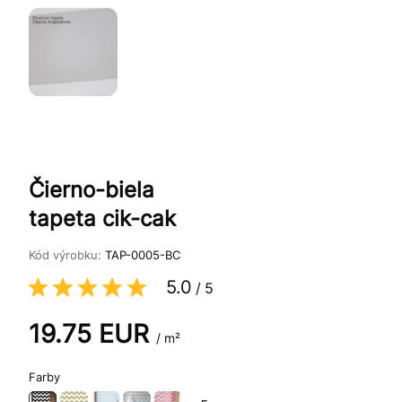
Čierno-biela
tapeta cik-cak
Kód výrobku:
TAP-0005-BC
5.0
/
5
19.75
EUR
/ m²
Farby