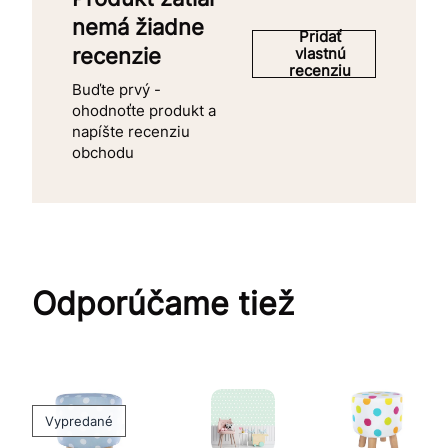
nemá žiadne
Pridať
recenzie
vlastnú
recenziu
Buďte prvý -
ohodnoťte produkt a
napíšte recenziu
obchodu
Odporúčame tiež
Vypredané