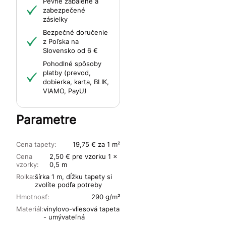
Pevne zabalené a
zabezpečené
zásielky
Bezpečné doručenie
z Poľska na
Slovensko od 6 €
Pohodlné spôsoby
platby (prevod,
dobierka, karta, BLIK,
VIAMO, PayU)
Parametre
Cena tapety:
19,75 € za 1 m²
Cena
2,50 € pre vzorku 1 x
vzorky:
0,5 m
Rolka:
šírka 1 m, dĺžku tapety si
zvolíte podľa potreby
Hmotnosť:
290 g/m²
Materiál:
vinylovo-vliesová tapeta
- umývateľná