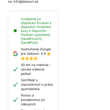
na:
info@dekoori.sk
Vyrábame po
objednaní
Produkt k
dispozícii:
Posledné
kusy k dispozícii:
Produkt vypredaný:
{{availCount}}
{{availPcs}}
Hodnotenie Google
pre Dekoori:
4.9
30 dní na vrátenie -
záruka vrátenia
peňazí
Certifikát o
starostlivosti o práva
spotrebiteľa
Pomoc a
poradenstvo pri
nákupoch