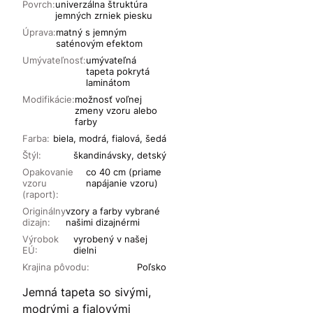
Povrch:
univerzálna štruktúra
jemných zrniek piesku
Úprava:
matný s jemným
saténovým efektom
Umývateľnosť:
umývateľná
tapeta pokrytá
laminátom
Modifikácie:
možnosť voľnej
zmeny vzoru alebo
farby
Farba:
biela, modrá, fialová, šedá
Štýl:
škandinávsky, detský
Opakovanie
co 40 cm (priame
vzoru
napájanie vzoru)
(raport):
Originálny
vzory a farby vybrané
dizajn:
našimi dizajnérmi
Výrobok
vyrobený v našej
EÚ:
dielni
Krajina pôvodu:
Poľsko
Jemná tapeta so sivými,
modrými a fialovými