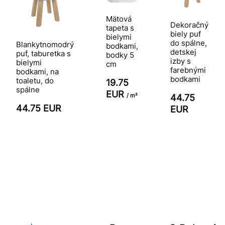
Mätová
Dekoračný
tapeta s
biely puf
bielymi
do spálne,
Blankytnomodrý
bodkami,
detskej
puf, taburetka s
bodky 5
izby s
bielymi
cm
farebnými
bodkami, na
bodkami
toaletu, do
19.75
spálne
EUR
/ m²
44.75
44.75 EUR
EUR