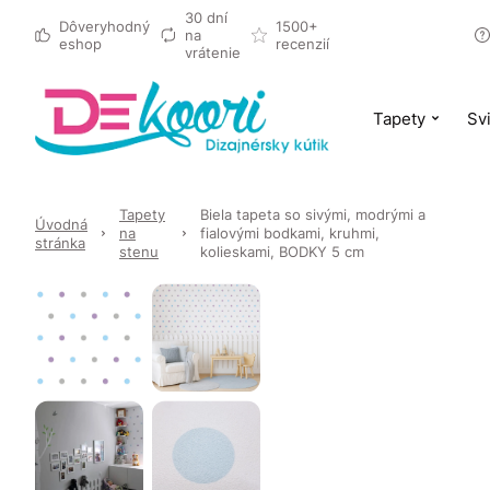
30 dní
Dôveryhodný
1500+
na
eshop
recenzií
vrátenie
Tapety
Svi
Tapety
Biela tapeta so sivými, modrými a
Úvodná
na
fialovými bodkami, kruhmi,
stránka
stenu
kolieskami, BODKY 5 cm