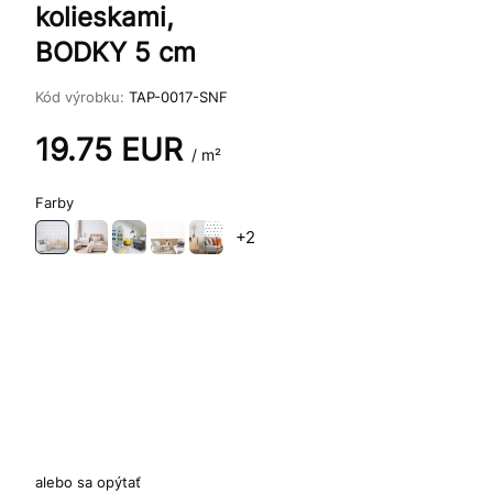
kolieskami,
BODKY 5 cm
Kód výrobku:
TAP-0017-SNF
19.75
EUR
/ m²
Farby
+2
alebo sa opýtať