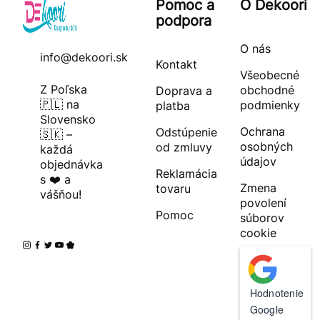
Pomoc a
O Dekoori
podpora
O nás
info@dekoori.sk
Kontakt
Všeobecné
Z Poľska
obchodné
Doprava a
🇵🇱 na
podmienky
platba
Slovensko
Ochrana
Odstúpenie
🇸🇰 –
osobných
od zmluvy
každá
údajov
objednávka
Reklamácia
s ❤️ a
Zmena
tovaru
vášňou!
povolení
Pomoc
súborov
cookie
Hodnotenie
Google