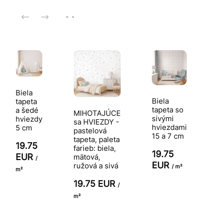
Biela
Biela
tapeta
tapeta so
a šedé
MIHOTAJÚCE
sivými
hviezdy
sa HVIEZDY -
hviezdami
5 cm
pastelová
15 a 7 cm
tapeta, paleta
19.75
farieb: biela,
19.75
EUR
mätová,
/
EUR
ružová a sivá
/ m²
m²
19.75 EUR
/
m²