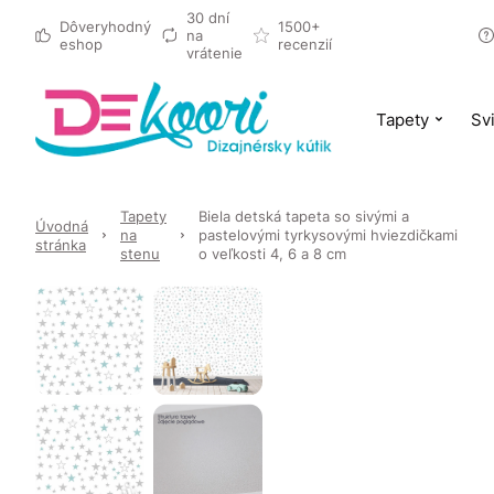
30 dní
Dôveryhodný
1500+
na
eshop
recenzií
vrátenie
Tapety
Svi
Tapety
Biela detská tapeta so sivými a
Úvodná
na
pastelovými tyrkysovými hviezdičkami
stránka
stenu
o veľkosti 4, 6 a 8 cm