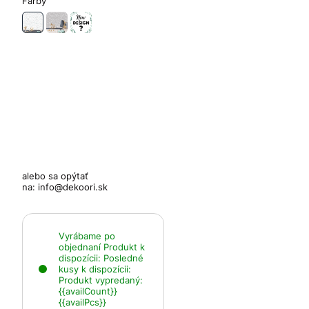
Farby
alebo sa opýtať
na:
info@dekoori.sk
Vyrábame po
objednaní
Produkt k
dispozícii:
Posledné
kusy k dispozícii:
Produkt vypredaný:
{{availCount}}
{{availPcs}}