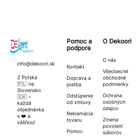
Pomoc a
O Dekoori
podpora
O nás
info@dekoori.sk
Kontakt
Všeobecné
Z Poľska
obchodné
Doprava a
🇵🇱 na
podmienky
platba
Slovensko
Ochrana
Odstúpenie
🇸🇰 –
osobných
od zmluvy
každá
údajov
objednávka
Reklamácia
s ❤️ a
Zmena
tovaru
vášňou!
povolení
Pomoc
súborov