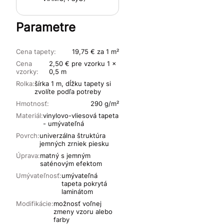
Parametre
Cena tapety:
19,75 € za 1 m²
Cena
2,50 € pre vzorku 1 x
vzorky:
0,5 m
Rolka:
šírka 1 m, dĺžku tapety si
zvolíte podľa potreby
Hmotnosť:
290 g/m²
Materiál:
vinylovo-vliesová tapeta
- umývateľná
Povrch:
univerzálna štruktúra
jemných zrniek piesku
Úprava:
matný s jemným
saténovým efektom
Umývateľnosť:
umývateľná
tapeta pokrytá
laminátom
Modifikácie:
možnosť voľnej
zmeny vzoru alebo
farby