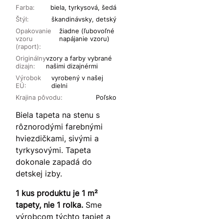
Farba:
biela, tyrkysová, šedá
Štýl:
škandinávsky, detský
Opakovanie
žiadne (ľubovoľné
vzoru
napájanie vzoru)
(raport):
Originálny
vzory a farby vybrané
dizajn:
našimi dizajnérmi
Výrobok
vyrobený v našej
EÚ:
dielni
Krajina pôvodu:
Poľsko
Biela tapeta na stenu s
rôznorodými farebnými
hviezdičkami, sivými a
tyrkysovými. Tapeta
dokonale zapadá do
detskej izby.
1 kus produktu je 1 m²
tapety, nie 1 rolka.
Sme
výrobcom týchto tapiet a