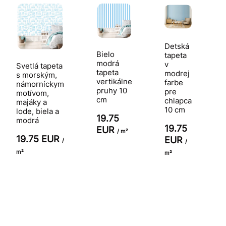
Detská
Bielo
tapeta
modrá
v
Svetlá tapeta
tapeta
modrej
s morským,
vertikálne
farbe
námorníckym
pruhy 10
pre
motívom,
cm
chlapca
majáky a
10 cm
lode, biela a
19.75
modrá
19.75
EUR
/ m²
19.75 EUR
EUR
/
/
m²
m²