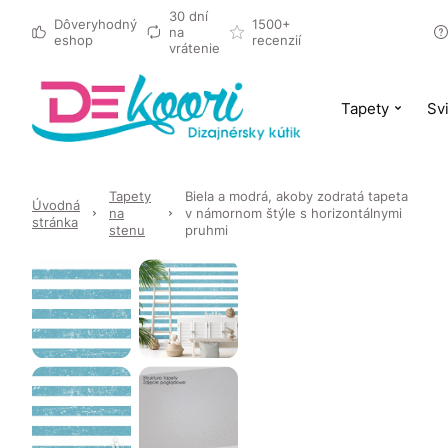
30 dní
Dôveryhodný
1500+
na
eshop
recenzií
vrátenie
Tapety
Svi
Tapety
Biela a modrá, akoby zodratá tapeta
Úvodná
na
v námornom štýle s horizontálnymi
stránka
stenu
pruhmi