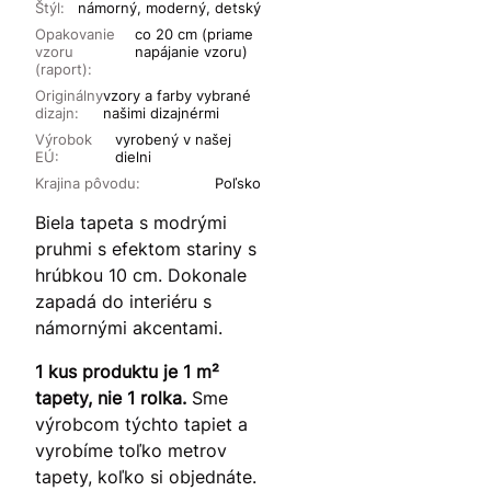
Štýl:
námorný, moderný, detský
Opakovanie
co 20 cm (priame
vzoru
napájanie vzoru)
(raport):
Originálny
vzory a farby vybrané
dizajn:
našimi dizajnérmi
Výrobok
vyrobený v našej
EÚ:
dielni
Krajina pôvodu:
Poľsko
Biela tapeta s modrými
pruhmi s efektom stariny s
hrúbkou 10 cm. Dokonale
zapadá do interiéru s
námornými akcentami.
1 kus produktu je 1 m²
tapety, nie 1 rolka.
Sme
výrobcom týchto tapiet a
vyrobíme toľko metrov
tapety, koľko si objednáte.