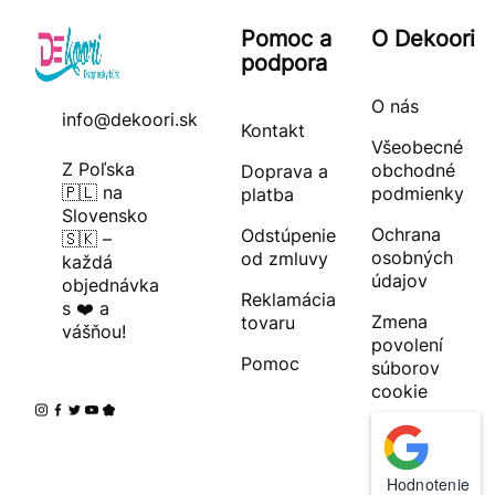
Pomoc a
O Dekoori
podpora
O nás
info@dekoori.sk
Kontakt
Všeobecné
Z Poľska
obchodné
Doprava a
🇵🇱 na
podmienky
platba
Slovensko
Ochrana
Odstúpenie
🇸🇰 –
osobných
od zmluvy
každá
údajov
objednávka
Reklamácia
s ❤️ a
Zmena
tovaru
vášňou!
povolení
Pomoc
súborov
cookie
Hodnotenie