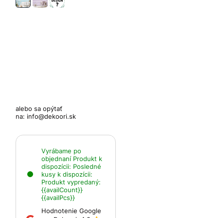
alebo sa opýtať
na:
info@dekoori.sk
Vyrábame po
objednaní
Produkt k
dispozícii:
Posledné
kusy k dispozícii:
Produkt vypredaný:
{{availCount}}
{{availPcs}}
Hodnotenie Google