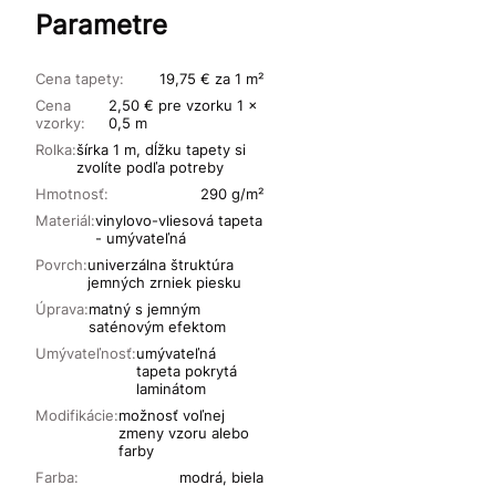
Parametre
Cena tapety:
19,75 € za 1 m²
Cena
2,50 € pre vzorku 1 x
vzorky:
0,5 m
Rolka:
šírka 1 m, dĺžku tapety si
zvolíte podľa potreby
Hmotnosť:
290 g/m²
Materiál:
vinylovo-vliesová tapeta
- umývateľná
Povrch:
univerzálna štruktúra
jemných zrniek piesku
Úprava:
matný s jemným
saténovým efektom
Umývateľnosť:
umývateľná
tapeta pokrytá
laminátom
Modifikácie:
možnosť voľnej
zmeny vzoru alebo
farby
Farba:
modrá, biela