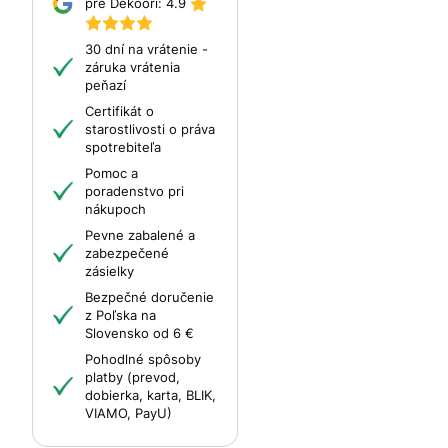
pre Dekoori:
4.9
30 dní na vrátenie -
záruka vrátenia
peňazí
Certifikát o
starostlivosti o práva
spotrebiteľa
Pomoc a
poradenstvo pri
nákupoch
Pevne zabalené a
zabezpečené
zásielky
Bezpečné doručenie
z Poľska na
Slovensko od 6 €
Pohodlné spôsoby
platby (prevod,
dobierka, karta, BLIK,
VIAMO, PayU)