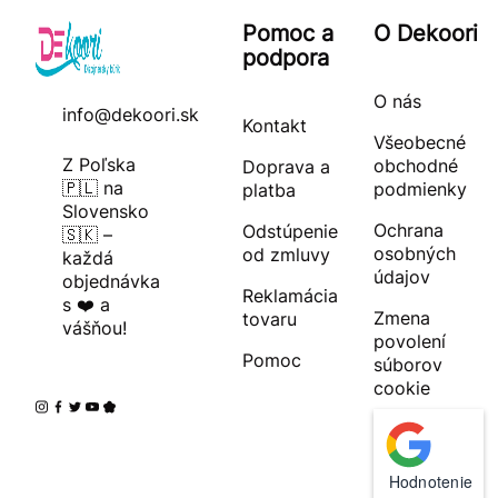
Pomoc a
O Dekoori
podpora
O nás
info@dekoori.sk
Kontakt
Všeobecné
Z Poľska
obchodné
Doprava a
🇵🇱 na
podmienky
platba
Slovensko
Ochrana
Odstúpenie
🇸🇰 –
osobných
od zmluvy
každá
údajov
objednávka
Reklamácia
s ❤️ a
Zmena
tovaru
vášňou!
povolení
Pomoc
súborov
cookie
Hodnotenie