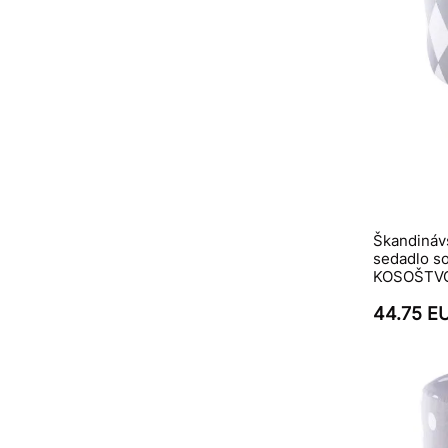
Škandinávs
sedadlo so
KOSOŠTV
44.75 E