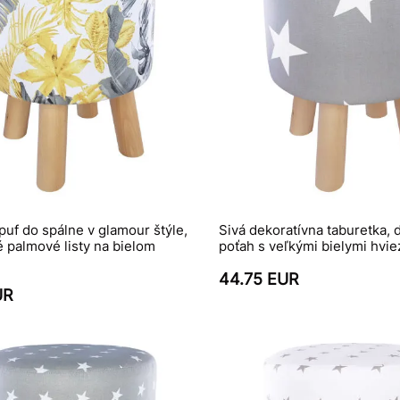
puf do spálne v glamour štýle,
Sivá dekoratívna taburetka, 
vé palmové listy na bielom
poťah s veľkými bielymi hvi
44.75 EUR
UR