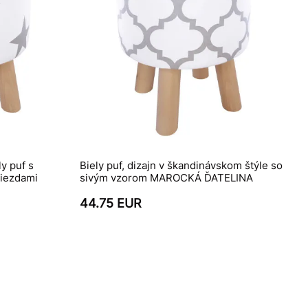
y puf s
Biely puf, dizajn v škandinávskom štýle so
viezdami
sivým vzorom MAROCKÁ ĎATELINA
44.75 EUR