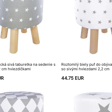
ická sivá taburetka na sedenie s
Roztomilý biely puf do obýva
2 cm hviezdičkami
so sivými hviezdami 2,2 cm
UR
44.75 EUR