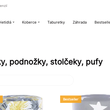
enzií
ietidlá
Koberce
Taburetky
Záhrada
Bestsell
ky, podnožky, stolčeky, pufy
Bestseller