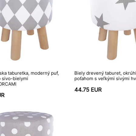
ka taburetka, moderný puf,
Biely drevený taburet, okrúhl
 sivo-bielymi
poťahom s veľkými sivými h
ORCAMI
44.75 EUR
UR