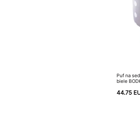
Puf na sed
biele BODK
44.75 E