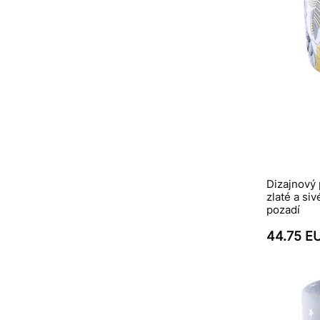
Dizajnový 
zlaté a si
pozadí
44.75 E