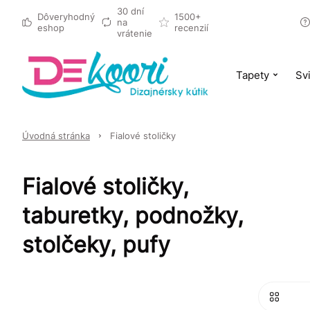
30 dní
Dôveryhodný
1500+
na
eshop
recenzií
vrátenie
Tapety
Svi
Úvodná stránka
Fialové stoličky
Fialové stoličky,
taburetky, podnožky,
stolčeky, pufy