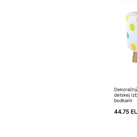
Dekoračný 
detskej iz
bodkami
44.75 E