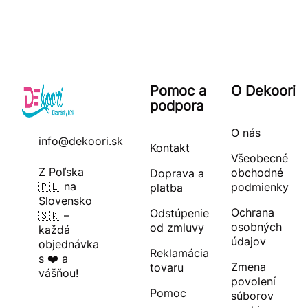
Pomoc a
O Dekoori
podpora
O nás
info@dekoori.sk
Kontakt
Všeobecné
Z Poľska
obchodné
Doprava a
🇵🇱 na
podmienky
platba
Slovensko
Ochrana
Odstúpenie
🇸🇰 –
osobných
od zmluvy
každá
údajov
objednávka
Reklamácia
s ❤️ a
Zmena
tovaru
vášňou!
povolení
Pomoc
súborov