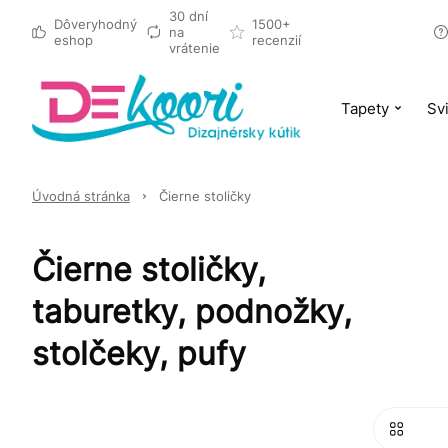
30 dní
Dôveryhodný
1500+
na
eshop
recenzií
vrátenie
Tapety
Svi
Úvodná stránka
Čierne stoličky
Čierne stoličky,
taburetky, podnožky,
stolčeky, pufy