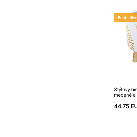
Bestseller
Štýlový bi
medené a č
44.75 E