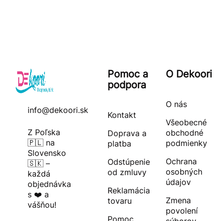
Pomoc a
O Dekoori
podpora
O nás
info@dekoori.sk
Kontakt
Všeobecné
Z Poľska
obchodné
Doprava a
🇵🇱 na
podmienky
platba
Slovensko
Ochrana
Odstúpenie
🇸🇰 –
osobných
od zmluvy
každá
údajov
objednávka
Reklamácia
s ❤️ a
Zmena
tovaru
vášňou!
povolení
Pomoc
súborov